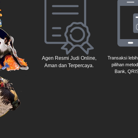
Transaksi leb
Agen Resmi Judi Online,
pilihan met
Aman dan Terpercaya.
Bank, QRI