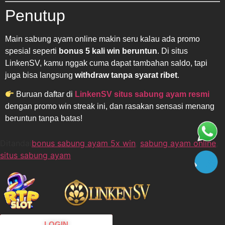
Penutup
Main sabung ayam online makin seru kalau ada promo
spesial seperti
bonus 5 kali win beruntun
. Di situs
LinkenSV, kamu nggak cuma dapat tambahan saldo, tapi
juga bisa langsung
withdraw tanpa syarat ribet
.
Buruan daftar di
LinkenSV situs sabung ayam resmi
dengan promo win streak ini, dan rasakan sensasi menang
beruntun tanpa batas!
Ditandai
bonus sabung ayam 5x win
,
sabung ayam online
,
situs sabung ayam
DAFTAR
LOGIN