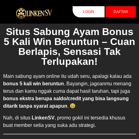
LOGIN
DAFTAR
Situs Sabung Ayam Bonus
5 Kali Win Beruntun – Cuan
Berlapis, Sensasi Tak
Terlupakan!
Main sabung ayam online itu udah seru, apalagi kalau ada
bonus 5 kali win beruntun
. Bayangin, jagoanmu menang
terus dan kamu nggak cuma dapat hasil taruhan, tapi juga
bonus ekstra berupa saldo/credit yang bisa langsung
ditarik tanpa syarat apapun
.
Nah, di situs
LinkenSV
, promo gokil ini tersedia khusus
buat member setia yang suka adu strategi.